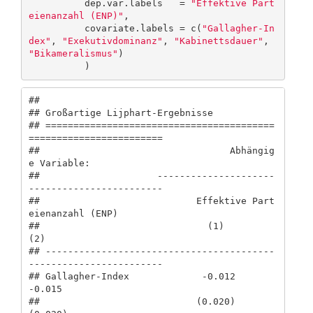
          dep.var.labels   = 
"Effektive Part
eienanzahl (ENP)"
,

          covariate.labels = c(
"Gallagher-In
dex"
, 
"Exekutivdominanz"
, 
"Kabinettsdauer"
, 
"Bikameralismus"
)

          )
## 

## Großartige Lijphart-Ergebnisse

## =========================================
========================

##                                  Abhängig
e Variable:             

##                     ---------------------
------------------------

##                            Effektive Part
eienanzahl (ENP)        

##                              (1)                    
(2)          

## -----------------------------------------
------------------------

## Gallagher-Index             -0.012                 
-0.015        

##                            (0.020)                