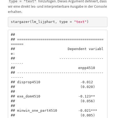
hinzufügen. Dieses Argument definiert, dass
type = "text"
wir eine direkt les- und interpretierbare Ausgabe in der Console
erhalten.
stargazer(lm_lijphart, type = 
"text"
)
## 

## =========================================
======

##                         Dependent variabl
e:    

##                     ---------------------
------

##                              enpp4510          

## -----------------------------------------
------

## disprop4510                   -0.012           

##                               (0.020)          

##                                                

## exe_dom4510                  -0.123**          

##                               (0.056)          

##                                                

## minwin_one_part4510          -0.021***         

##                               (0.005)          
