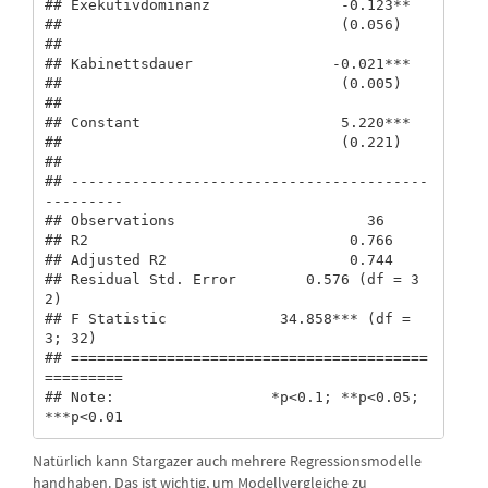
## Exekutivdominanz               -0.123**           

##                                (0.056)            

##                                                   

## Kabinettsdauer                -0.021***           

##                                (0.005)            

##                                                   

## Constant                       5.220***           

##                                (0.221)            

##                                                   

## -----------------------------------------
---------

## Observations                      36              

## R2                              0.766             

## Adjusted R2                     0.744             

## Residual Std. Error        0.576 (df = 3
2)        

## F Statistic             34.858*** (df = 
3; 32)    

## =========================================
=========

## Note:                  *p<0.1; **p<0.05; 
***p<0.01
Natürlich kann Stargazer auch mehrere Regressionsmodelle
handhaben. Das ist wichtig, um Modellvergleiche zu