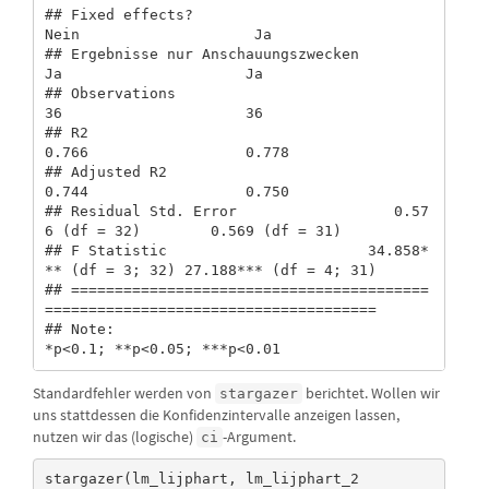
## Fixed effects?                             
Nein                    Ja          

## Ergebnisse nur Anschauungszwecken           
Ja                     Ja          

## Observations                                
36                     36          

## R2                                        
0.766                  0.778         

## Adjusted R2                               
0.744                  0.750         

## Residual Std. Error                  0.57
6 (df = 32)        0.569 (df = 31)    

## F Statistic                       34.858*
** (df = 3; 32) 27.188*** (df = 4; 31)

## =========================================
======================================

## Note:                                               
*p<0.1; **p<0.05; ***p<0.01
Standardfehler werden von
berichtet. Wollen wir
stargazer
uns stattdessen die Konfidenzintervalle anzeigen lassen,
nutzen wir das (logische)
-Argument.
ci
stargazer(lm_lijphart, lm_lijphart_2
