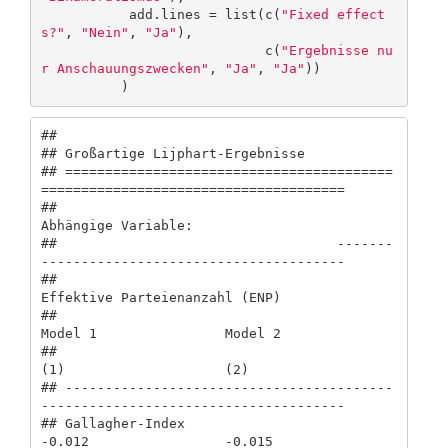
           add.lines = list(c(
"Fixed effect
s?"
, 
"Nein"
, 
"Ja"
),

                            c(
"Ergebnisse nu
r Anschauungszwecken"
, 
"Ja"
, 
"Ja"
))

          )
## 

## Großartige Lijphart-Ergebnisse

## =========================================
======================================

##                                                
Abhängige Variable:             

##                                   -------
--------------------------------------

##                                          
Effektive Parteienanzahl (ENP)        

##                                          
Model 1                Model 2        

##                                            
(1)                    (2)          

## -----------------------------------------
--------------------------------------

## Gallagher-Index                           
-0.012                 -0.015        
