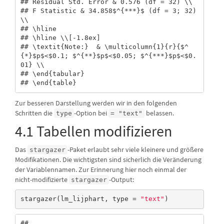
## Residual Std. Error & 0.576 (df = 32) \\ 

## F Statistic & 34.858$^{***}$ (df = 3; 32) 
\\ 

## \hline 

## \hline \\[-1.8ex] 

## \textit{Note:}  & \multicolumn{1}{r}{$^
{*}$p$<$0.1; $^{**}$p$<$0.05; $^{***}$p$<$0.
01} \\ 

## \end{tabular} 

## \end{table}
Zur besseren Darstellung werden wir in den folgenden
Schritten die
-Option bei
belassen.
type
= "text"
4.1 Tabellen modifizieren
Das
-Paket erlaubt sehr viele kleinere und größere
stargazer
Modifikationen. Die wichtigsten sind sicherlich die Veränderung
der Variablennamen. Zur Erinnerung hier noch einmal der
nicht-modifizierte
-Output:
stargazer
stargazer(lm_lijphart, type = 
"text"
)
## 
