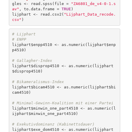
gles <- read.spss(file = 
"ZA6801_de_v4-0-1.s
av"
, to.data.frame = 
TRUE
)

lijphart <- read.csv2(
"Lijphart_Data_recode.
csv"
)
# Lijphart
# ENPP
lijphart$enpp4510 <- as.numeric(lijphart$enp
p4510)

# Gallagher-Index
lijphart$disprop4510 <- as.numeric(lijphart
$disprop4510)

# Bikameralismus-Index
lijphart$bicam4510 <- as.numeric(lijphart$bi
cam4510)

# Minimal-Gewinn-Koalition mit einer Partei
lijphart$minwin_one_part4510 <- as.numeric(l
ijphart$minwin_one_part4510)

# Exekutivdominanz (Kabinettsdauer)
lijphart$exe_dom4510 <- as.numeric(lijphart