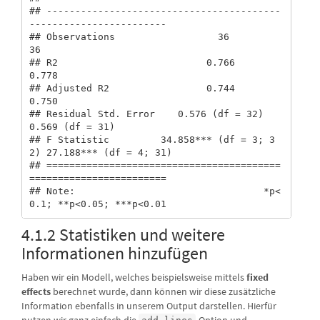
## -----------------------------------------
------------------------

## Observations                  36                     
36          

## R2                          0.766                  
0.778         

## Adjusted R2                 0.744                  
0.750         

## Residual Std. Error    0.576 (df = 32)        
0.569 (df = 31)    

## F Statistic         34.858*** (df = 3; 3
2) 27.188*** (df = 4; 31)

## =========================================
========================

## Note:                                 *p<
0.1; **p<0.05; ***p<0.01
4.1.2 Statistiken und weitere
Informationen hinzufügen
Haben wir ein Modell, welches beispielsweise mittels
fixed
effects
berechnet wurde, dann können wir diese zusätzliche
Information ebenfalls in unserem Output darstellen. Hierfür
nutzen wir ganz einfach die
-Option und