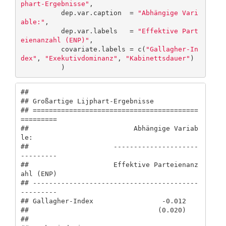
phart-Ergebnisse"
,

          dep.var.caption  = 
"Abhängige Vari
able:"
,

          dep.var.labels   = 
"Effektive Part
eienanzahl (ENP)"
,

          covariate.labels = c(
"Gallagher-In
dex"
, 
"Exekutivdominanz"
, 
"Kabinettsdauer"
)

          )
## 

## Großartige Lijphart-Ergebnisse

## =========================================
=========

##                          Abhängige Variab
le:      

##                     ---------------------
---------

##                     Effektive Parteienanz
ahl (ENP)

## -----------------------------------------
---------

## Gallagher-Index                 -0.012            

##                                (0.020)            

##                                                   
