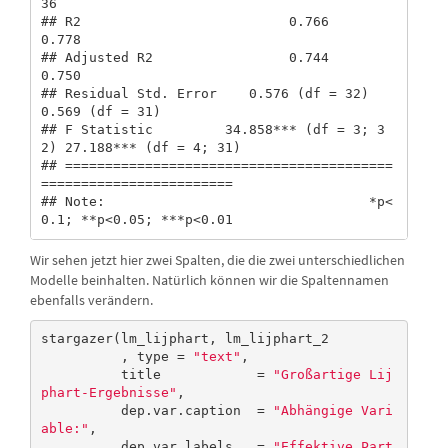
36          

## R2                          0.766                  
0.778         

## Adjusted R2                 0.744                  
0.750         

## Residual Std. Error    0.576 (df = 32)        
0.569 (df = 31)    

## F Statistic         34.858*** (df = 3; 3
2) 27.188*** (df = 4; 31)

## =========================================
========================

## Note:                                 *p<
0.1; **p<0.05; ***p<0.01
Wir sehen jetzt hier zwei Spalten, die die zwei unterschiedlichen
Modelle beinhalten. Natürlich können wir die Spaltennamen
ebenfalls verändern.
stargazer(lm_lijphart, lm_lijphart_2

          , type = 
"text"
, 

          title            = 
"Großartige Lij
phart-Ergebnisse"
,

          dep.var.caption  = 
"Abhängige Vari
able:"
,

          dep.var.labels   = 
"Effektive Part