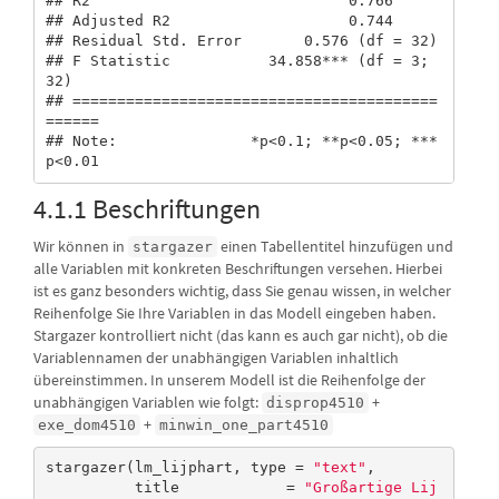
## R2                             0.766           

## Adjusted R2                    0.744           

## Residual Std. Error       0.576 (df = 32)      

## F Statistic           34.858*** (df = 3; 
32)   

## =========================================
======

## Note:               *p<0.1; **p<0.05; ***
p<0.01
4.1.1 Beschriftungen
Wir können in
einen Tabellentitel hinzufügen und
stargazer
alle Variablen mit konkreten Beschriftungen versehen. Hierbei
ist es ganz besonders wichtig, dass Sie genau wissen, in welcher
Reihenfolge Sie Ihre Variablen in das Modell eingeben haben.
Stargazer kontrolliert nicht (das kann es auch gar nicht), ob die
Variablennamen der unabhängigen Variablen inhaltlich
übereinstimmen. In unserem Modell ist die Reihenfolge der
unabhängigen Variablen wie folgt:
+
disprop4510
+
exe_dom4510
minwin_one_part4510
stargazer(lm_lijphart, type = 
"text"
, 

          title            = 
"Großartige Lij