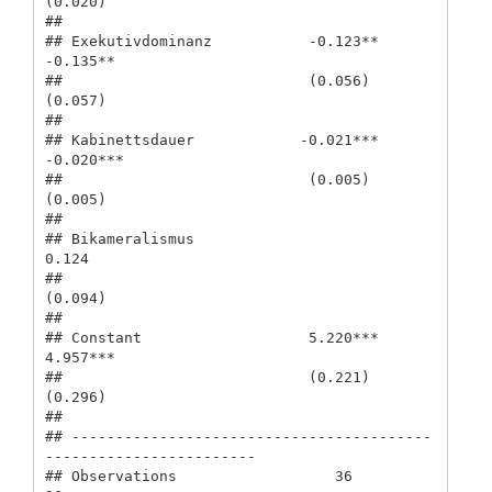
(0.020)        

##                                                                  

## Exekutivdominanz           -0.123**               
-0.135**       

##                            (0.056)                
(0.057)        

##                                                                  

## Kabinettsdauer            -0.021***              
-0.020***       

##                            (0.005)                
(0.005)        

##                                                                  

## Bikameralismus                                     
0.124         

##                                                   
(0.094)        

##                                                                  

## Constant                   5.220***               
4.957***       

##                            (0.221)                
(0.296)        

##                                                                  

## -----------------------------------------
------------------------

## Observations                  36                     