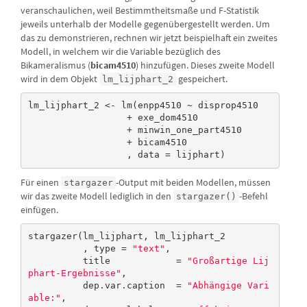
veranschaulichen, weil Bestimmtheitsmaße und F-Statistik
jeweils unterhalb der Modelle gegenübergestellt werden. Um
das zu demonstrieren, rechnen wir jetzt beispielhaft ein zweites
Modell, in welchem wir die Variable bezüglich des
Bikameralismus (
bicam4510
) hinzufügen. Dieses zweite Modell
wird in dem Objekt
gespeichert.
lm_lijphart_2
lm_lijphart_2 <- lm(enpp4510 ~ disprop4510

                  + exe_dom4510 

                  + minwin_one_part4510

                  + bicam4510

                  , data = lijphart)
Für einen
-Output mit beiden Modellen, müssen
stargazer
wir das zweite Modell lediglich in den
-Befehl
stargazer()
einfügen.
stargazer(lm_lijphart, lm_lijphart_2

          , type = 
"text"
, 

          title            = 
"Großartige Lij
phart-Ergebnisse"
,

          dep.var.caption  = 
"Abhängige Vari
able:"
,
