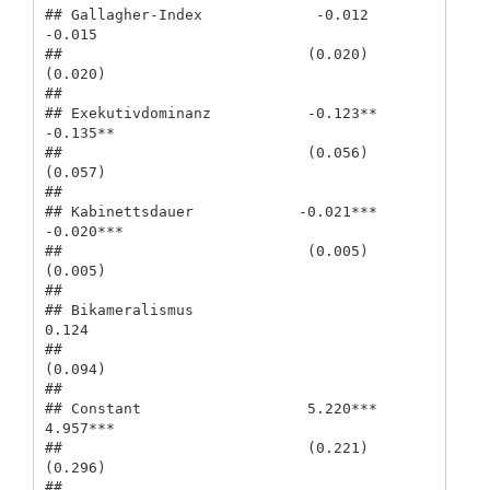
## Gallagher-Index             -0.012                 
-0.015        

##                            (0.020)                
(0.020)        

##                                                                  

## Exekutivdominanz           -0.123**               
-0.135**       

##                            (0.056)                
(0.057)        

##                                                                  

## Kabinettsdauer            -0.021***              
-0.020***       

##                            (0.005)                
(0.005)        

##                                                                  

## Bikameralismus                                     
0.124         

##                                                   
(0.094)        

##                                                                  

## Constant                   5.220***               
4.957***       

##                            (0.221)                
(0.296)        

##                                                                  
