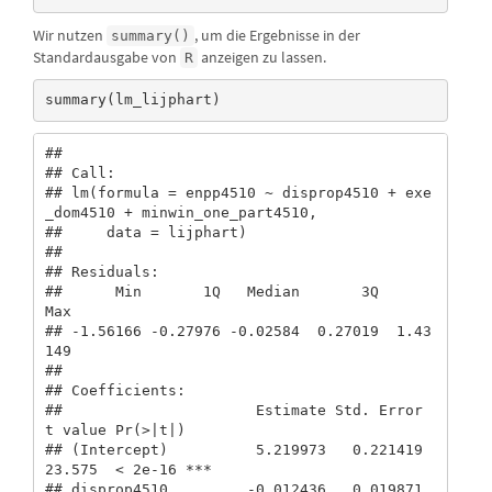
Wir nutzen
, um die Ergebnisse in der
summary()
Standardausgabe von
anzeigen zu lassen.
R
summary(lm_lijphart)
## 

## Call:

## lm(formula = enpp4510 ~ disprop4510 + exe
_dom4510 + minwin_one_part4510, 

##     data = lijphart)

## 

## Residuals:

##      Min       1Q   Median       3Q      
Max 

## -1.56166 -0.27976 -0.02584  0.27019  1.43
149 

## 

## Coefficients:

##                      Estimate Std. Error 
t value Pr(>|t|)    

## (Intercept)          5.219973   0.221419  
23.575  < 2e-16 ***

## disprop4510         -0.012436   0.019871  