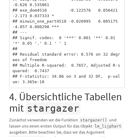
-0.626 0.535861    

## exe_dom4510         -0.122576   0.056421  
-2.173 0.037333 *  

## minwin_one_part4510 -0.020995   0.005175  
-4.057 0.000298 ***

## ---

## Signif. codes:  0 '***' 0.001 '**' 0.01 
'*' 0.05 '.' 0.1 ' ' 1

## 

## Residual standard error: 0.576 on 32 degr
ees of freedom

## Multiple R-squared:  0.7657, Adjusted R-s
quared:  0.7437 

## F-statistic: 34.86 on 3 and 32 DF,  p-val
ue: 3.365e-10
4. Übersichtliche Tabellen
mit
stargazer
Zunächst verwenden wir die Funktion
und
stargazer()
lassen uns einen ersten Output für das Objekt
lm_lijphart
ausgeben. Bitte beachten Sie, dass wir das Argument