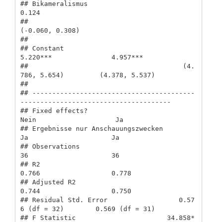
## Bikameralismus                                                   
0.124         

##                                                             
(-0.060, 0.308)    

##                                                                                

## Constant                                 
5.220***               4.957***       

##                                       (4.
786, 5.654)         (4.378, 5.537)    

##                                                                                

## -----------------------------------------
--------------------------------------

## Fixed effects?                             
Nein                    Ja          

## Ergebnisse nur Anschauungszwecken           
Ja                     Ja          

## Observations                                
36                     36          

## R2                                        
0.766                  0.778         

## Adjusted R2                               
0.744                  0.750         

## Residual Std. Error                  0.57
6 (df = 32)        0.569 (df = 31)    

## F Statistic                       34.858*