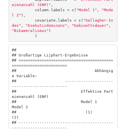
eienanzahl (ENP)"
,

          column.labels = c(
"Model 1"
, 
"Mode
l 2"
),

          covariate.labels = c(
"Gallagher-In
dex"
, 
"Exekutivdominanz"
, 
"Kabinettsdauer"
, 
"Bikameralismus"
)

          )
## 

## Großartige Lijphart-Ergebnisse

## =========================================
========================

##                                  Abhängig
e Variable:             

##                     ---------------------
------------------------

##                            Effektive Part
eienanzahl (ENP)        

##                            Model 1                
Model 2        

##                              (1)                    
(2)          

## -----------------------------------------
------------------------
