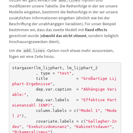
add.lines
modifizieren unsere Tabelle. Die Reihenfolge in der wir unsere
Modelle eingeben, bestimmt die Reihenfolge in der wir unsere
zusätzlichen Informationen eingeben (ähnlich wie bei der
Beschriftung der unabhängigen Variablen). Für unser Beispiel
bestimmen wir, dass das zweite Modell mit
fixed effects
gerechnet wurde (
obwohl das nicht stimmt
, sondern lediglich
Anschauungszwecken dient).
Um die
-Option noch etwas mehr auszureizen,
add.lines
fügen wir eine Zeile hinzu.
stargazer(lm_lijphart, lm_lijphart_2

          , type = 
"text"
, 

          title            = 
"Großartige Lij
phart-Ergebnisse"
,

          dep.var.caption  = 
"Abhängige Vari
able:"
,

          dep.var.labels   = 
"Effektive Part
eienanzahl (ENP)"
,

          column.labels = c(
"Model 1"
, 
"Mode
l 2"
),

          covariate.labels = c(
"Gallagher-In
dex"
, 
"Exekutivdominanz"
, 
"Kabinettsdauer"
, 
"Bikameralismus"
),
