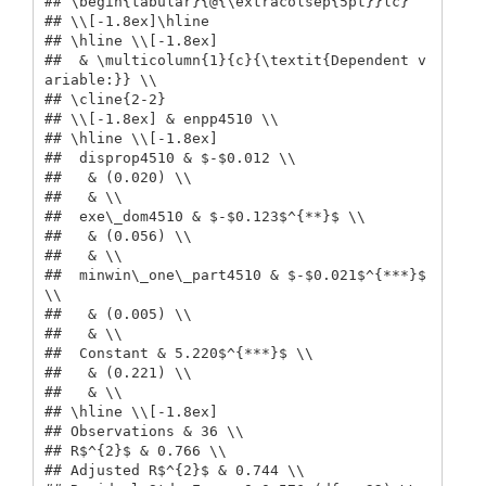
## \begin{tabular}{@{\extracolsep{5pt}}lc} 

## \\[-1.8ex]\hline 

## \hline \\[-1.8ex] 

##  & \multicolumn{1}{c}{\textit{Dependent v
ariable:}} \\ 

## \cline{2-2} 

## \\[-1.8ex] & enpp4510 \\ 

## \hline \\[-1.8ex] 

##  disprop4510 & $-$0.012 \\ 

##   & (0.020) \\ 

##   & \\ 

##  exe\_dom4510 & $-$0.123$^{**}$ \\ 

##   & (0.056) \\ 

##   & \\ 

##  minwin\_one\_part4510 & $-$0.021$^{***}$ 
\\ 

##   & (0.005) \\ 

##   & \\ 

##  Constant & 5.220$^{***}$ \\ 

##   & (0.221) \\ 

##   & \\ 

## \hline \\[-1.8ex] 

## Observations & 36 \\ 

## R$^{2}$ & 0.766 \\ 

## Adjusted R$^{2}$ & 0.744 \\ 
