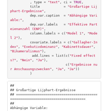
          , type = 
"text"
, ci = 
TRUE
,

          title            = 
"Großartige Lij
phart-Ergebnisse"
,

          dep.var.caption  = 
"Abhängige Vari
able:"
,

          dep.var.labels   = 
"Effektive Part
eienanzahl (ENP)"
,

          column.labels = c(
"Model 1"
, 
"Mode
l 2"
),

          covariate.labels = c(
"Gallagher-In
dex"
, 
"Exekutivdominanz"
, 
"Kabinettsdauer"
, 
"Bikameralismus"
),

           add.lines = list(c(
"Fixed effect
s?"
, 
"Nein"
, 
"Ja"
),

                            c(
"Ergebnisse nu
r Anschauungszwecken"
, 
"Ja"
, 
"Ja"
))

          )
## 

## Großartige Lijphart-Ergebnisse

## =========================================
======================================

##                                                
Abhängige Variable:             
