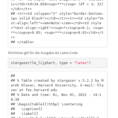
ic</td><td>34.858<sup>***</sup> (df = 3; 32)
</td></tr>

## <tr><td colspan="2" style="border-bottom: 
1px solid black"></td></tr><tr><td style="te
xt-align:left"><em>Note:</em></td><td style
="text-align:right"><sup>*</sup>p<0.1; <sup>
**</sup>p<0.05; <sup>***</sup>p<0.01</td></t
r>

## </table>
Ähnliches gilt für die Ausgabe als Latex-Code
stargazer(lm_lijphart, type = 
"latex"
)
## 

## % Table created by stargazer v.5.2.2 by M
arek Hlavac, Harvard University. E-mail: hla
vac at fas.harvard.edu

## % Date and time: Di, Nov 01, 2022 - 14:1
8:30

## \begin{table}[!htbp] \centering 

##   \caption{} 

##   \label{} 
