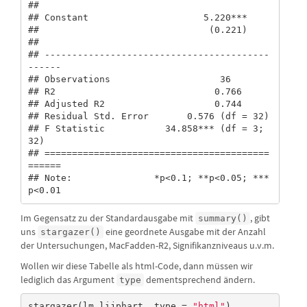
##                                                

## Constant                     5.220***          

##                               (0.221)          

##                                                

## -----------------------------------------
------

## Observations                    36             

## R2                             0.766           

## Adjusted R2                    0.744           

## Residual Std. Error       0.576 (df = 32)      

## F Statistic           34.858*** (df = 3; 
32)   

## =========================================
======

## Note:               *p<0.1; **p<0.05; ***
p<0.01
Im Gegensatz zu der Standardausgabe mit
, gibt
summary()
uns
eine geordnete Ausgabe mit der Anzahl
stargazer()
der Untersuchungen, MacFadden-R2, Signifikanzniveaus u.v.m.
Wollen wir diese Tabelle als html-Code, dann müssen wir
lediglich das Argument
dementsprechend ändern.
type
stargazer(lm_lijphart, type = 
"html"
)