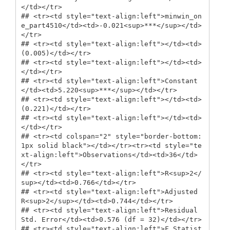
</td></tr>

## <tr><td style="text-align:left">minwin_on
e_part4510</td><td>-0.021<sup>***</sup></td>
</tr>

## <tr><td style="text-align:left"></td><td>
(0.005)</td></tr>

## <tr><td style="text-align:left"></td><td>
</td></tr>

## <tr><td style="text-align:left">Constant
</td><td>5.220<sup>***</sup></td></tr>

## <tr><td style="text-align:left"></td><td>
(0.221)</td></tr>

## <tr><td style="text-align:left"></td><td>
</td></tr>

## <tr><td colspan="2" style="border-bottom: 
1px solid black"></td></tr><tr><td style="te
xt-align:left">Observations</td><td>36</td>
</tr>

## <tr><td style="text-align:left">R<sup>2</
sup></td><td>0.766</td></tr>

## <tr><td style="text-align:left">Adjusted 
R<sup>2</sup></td><td>0.744</td></tr>

## <tr><td style="text-align:left">Residual 
Std. Error</td><td>0.576 (df = 32)</td></tr>

## <tr><td style="text-align:left">F Statist