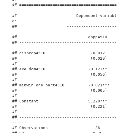
## =========================================
======

##                         Dependent variabl
e:    

##                     ---------------------
------

##                              enpp4510          

## -----------------------------------------
------

## disprop4510                   -0.012           

##                               (0.020)          

##                                                

## exe_dom4510                  -0.123**          

##                               (0.056)          

##                                                

## minwin_one_part4510          -0.021***         

##                               (0.005)          

##                                                

## Constant                     5.220***          

##                               (0.221)          

##                                                

## -----------------------------------------
------

## Observations                    36             
