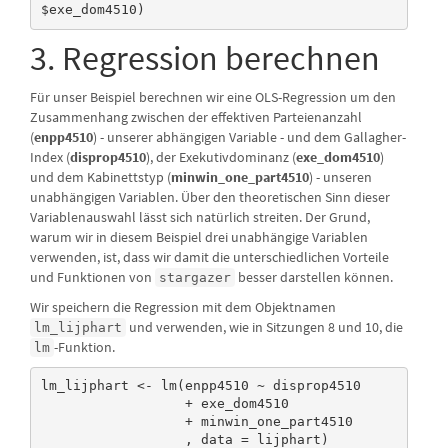
$exe_dom4510)
3. Regression berechnen
Für unser Beispiel berechnen wir eine OLS-Regression um den
Zusammenhang zwischen der effektiven Parteienanzahl
(
enpp4510
) - unserer abhängigen Variable - und dem Gallagher-
Index (
disprop4510
), der Exekutivdominanz (
exe_dom4510
)
und dem Kabinettstyp (
minwin_one_part4510
) - unseren
unabhängigen Variablen. Über den theoretischen Sinn dieser
Variablenauswahl lässt sich natürlich streiten. Der Grund,
warum wir in diesem Beispiel drei unabhängige Variablen
verwenden, ist, dass wir damit die unterschiedlichen Vorteile
und Funktionen von
besser darstellen können.
stargazer
Wir speichern die Regression mit dem Objektnamen
und verwenden, wie in Sitzungen 8 und 10, die
lm_lijphart
-Funktion.
lm
lm_lijphart <- lm(enpp4510 ~ disprop4510

                  + exe_dom4510 

                  + minwin_one_part4510

                  , data = lijphart)